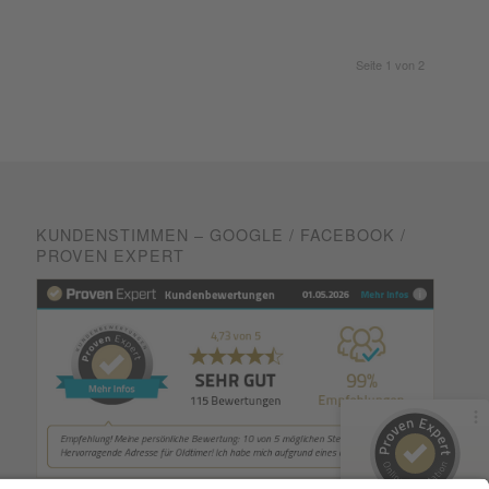
Seite 1 von 2
Kundenbewertungen und Erfahrungen zu
KUNDENSTIMMEN – GOOGLE / FACEBOOK /
Klassiker-Restaurierung BEYER
PROVEN EXPERT
99%
SEHR GUT
Empfehlungen auf
ProvenExpert.com
4,73 / 5,00
44
71
Bewertungen von 2
Bewertungen auf
anderen Quellen
ProvenExpert.com
Blick aufs ProvenExpert-Profil werfen