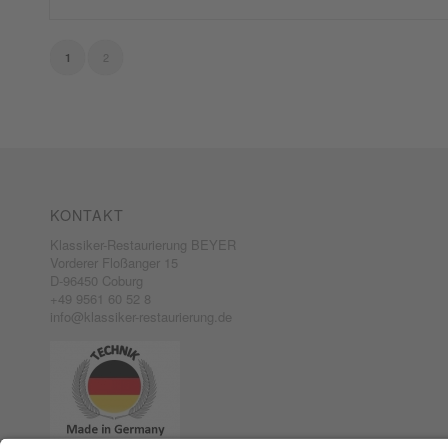
2
1
KONTAKT
Klassiker-Restaurierung BEYER
Vorderer Floßanger 15
D-96450 Coburg
+49 9561 60 52 8
info@klassiker-restaurierung.de