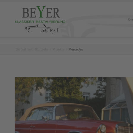
Sta
Du bist hier:
Startseite
/
Projekte
/
Mercedes