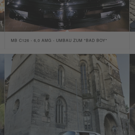
MB C126 - 6,0 AMG - UMBAU ZUM "BAD BOY"