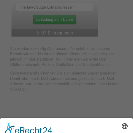
Sie werden zukünftig über unseren Newsletter zu unseren
Events wie der “Nacht der offenen Werkstatt” eingeladen, die
jährlich im Mai stattfindet. Wir informieren weiterhin über
Oldtimerrelevante Punkte, Stellplätze und Sonderaktionen.
Selbstverständlich können Sie sich jederzeit wieder abmelden.
Damit wird Ihre E-Mail-Adresse bei uns gelöscht. Ihre E-Mail-
Adresse wird vertraulich behandelt und wir senden Ihnen keinen
SPAM zu!